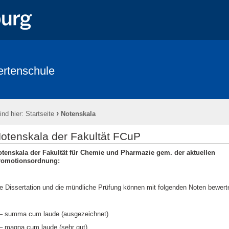
ertenschule
›
ind hier:
Startseite
Notenskala
otenskala der Fakultät FCuP
tenskala der Fakultät für Chemie und Pharmazie gem. der aktuellen
romotionsordnung:
e Dissertation und die mündliche Prüfung können mit folgenden Noten bewert
– summa cum laude (ausgezeichnet)
– magna cum laude (sehr gut)