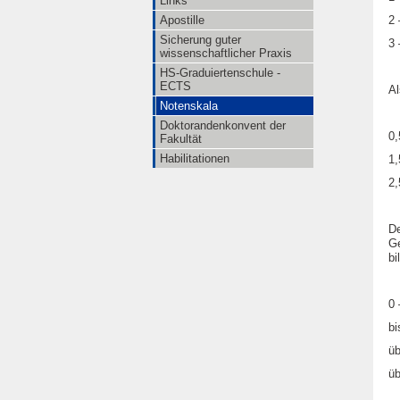
Links
Apostille
2 
Sicherung guter
3 
wissenschaftlicher Praxis
HS-Graduiertenschule -
ECTS
Al
Notenskala
Doktorandenkonvent der
0,
Fakultät
Habilitationen
1,
2,
De
Ge
bi
0 
bi
üb
üb