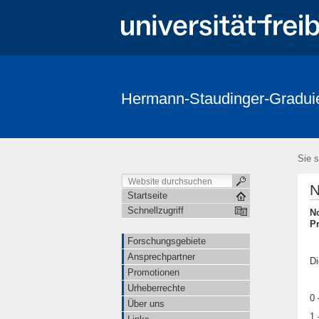
Hermann-Staudinger-Gradui
Sie s
N
Startseite
Schnellzugriff
No
P
Forschungsgebiete
Ansprechpartner
Di
Promotionen
Urheberrechte
0 
Über uns
1 