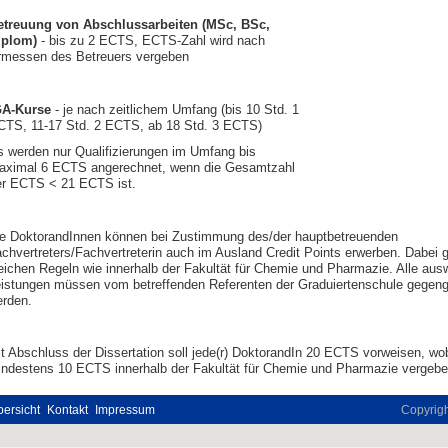
etreuung von Abschlussarbeiten (MSc, BSc,
iplom)
- bis zu 2 ECTS, ECTS-Zahl wird nach
rmessen des Betreuers vergeben
GA-Kurse
- je nach zeitlichem Umfang (bis 10 Std. 1
CTS, 11-17 Std. 2 ECTS, ab 18 Std. 3 ECTS)
s werden nur Qualifizierungen im Umfang bis
aximal 6 ECTS angerechnet, wenn die Gesamtzahl
er ECTS < 21 ECTS ist.
e DoktorandInnen können bei Zustimmung des/der hauptbetreuenden
chvertreters/Fachvertreterin auch im Ausland Credit Points erwerben. Dabei g
eichen Regeln wie innerhalb der Fakultät für Chemie und Pharmazie. Alle aus
istungen müssen vom betreffenden Referenten der Graduiertenschule gegen
rden.
t Abschluss der Dissertation soll jede(r) DoktorandIn 20 ECTS vorweisen, wo
ndestens 10 ECTS innerhalb der Fakultät für Chemie und Pharmazie vergebe
ersicht
Kontakt
Impressum
Copyrig