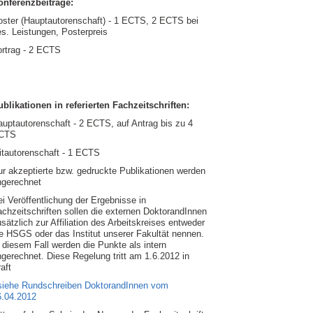
onferenzbeiträge
:
oster (Hauptautorenschaft) - 1 ECTS, 2 ECTS bei
s. Leistungen, Posterpreis
ortrag - 2 ECTS
ublikationen in referierten Fachzeitschriften:
uptautorenschaft - 2 ECTS, auf Antrag bis zu 4
CTS
itautorenschaft - 1 ECTS
r akzeptierte bzw. gedruckte Publikationen werden
ngerechnet
i Veröffentlichung der Ergebnisse in
chzeitschriften sollen die externen DoktorandInnen
sätzlich zur Affiliation des Arbeitskreises entweder
e HSGS oder das Institut unserer Fakultät nennen.
 diesem Fall werden die Punkte als intern
gerechnet. Diese Regelung tritt am 1.6.2012 in
aft
 siehe Rundschreiben DoktorandInnen vom
6.04.2012