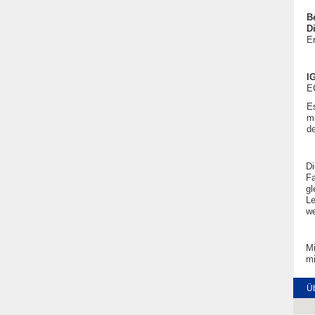
B
D
E
I
E
E
m
d
Di
Fa
gl
Le
we
Mi
mi
Üb