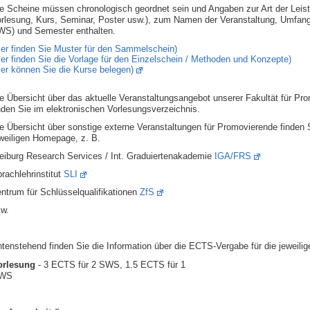
e Scheine müssen chronologisch geordnet sein und Angaben zur Art der Leist
rlesung, Kurs, Seminar, Poster usw.), zum Namen der Veranstaltung, Umfang 
S) und Semester enthalten.
ier finden Sie Muster für den Sammelschein)
ier finden Sie die Vorlage für den Einzelschein / Methoden und Konzepte)
ier können Sie die Kurse belegen)
e Übersicht über das aktuelle Veranstaltungsangebot unserer Fakultät für Pr
nden Sie im elektronischen Vorlesungsverzeichnis.
e Übersicht über sonstige externe Veranstaltungen für Promovierende finden S
weiligen Homepage, z. B.
eiburg Research Services / Int. Graduiertenakademie
IGA/FRS
rachlehrinstitut
SLI
ntrum für Schlüsselqualifikationen
ZfS
w.
tenstehend finden Sie die Information über die ECTS-Vergabe für die jeweilig
orlesung
- 3 ECTS für 2 SWS, 1.5 ECTS für 1
WS