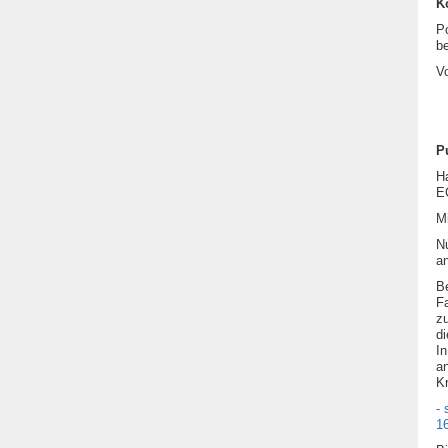
K
P
be
V
P
Ha
E
M
Nu
a
Be
Fa
zu
di
In
an
Kr
-
1