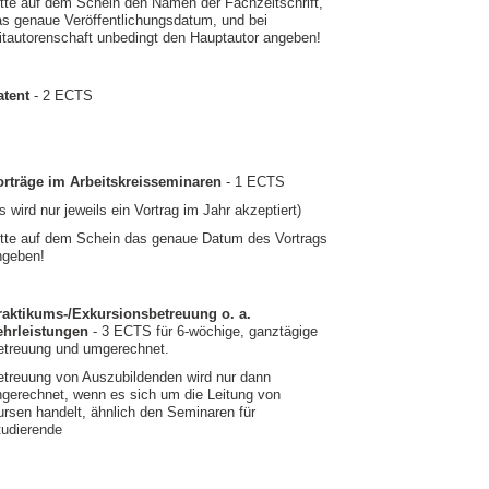
itte auf dem Schein den Namen der Fachzeitschrift,
as genaue Veröffentlichungsdatum, und bei
itautorenschaft unbedingt den Hauptautor angeben!
atent
- 2 ECTS
orträge im Arbeitskreisseminaren
- 1 ECTS
s wird nur jeweils ein Vortrag im Jahr akzeptiert)
itte auf dem Schein das genaue Datum des Vortrags
ngeben!
raktikums-/Exkursionsbetreuung o. a.
ehrleistungen
- 3 ECTS für 6-wöchige, ganztägige
etreuung und umgerechnet.
etreuung von Auszubildenden wird nur dann
ngerechnet, wenn es sich um die Leitung von
rsen handelt, ähnlich den Seminaren für
tudierende