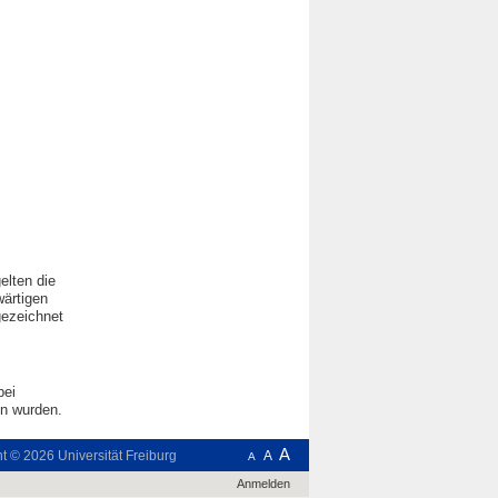
elten die
wärtigen
gezeichnet
bei
n wurden.
A
ht © 2026
Universität Freiburg
A
A
Anmelden