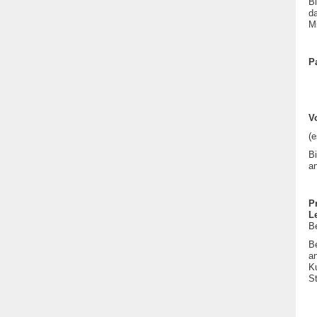
B
d
M
P
V
(e
B
a
P
L
B
B
a
Ku
S