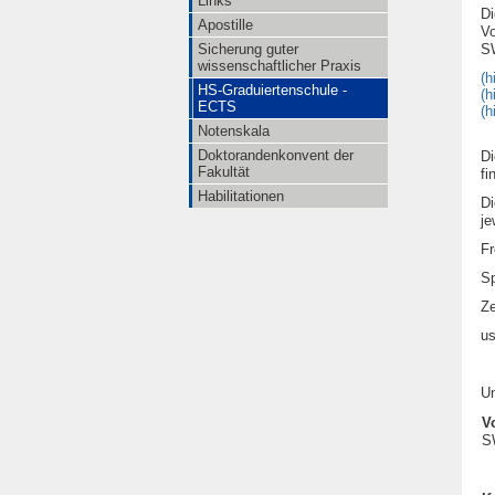
Links
Di
Apostille
Vo
Sicherung guter
SW
wissenschaftlicher Praxis
(h
HS-Graduiertenschule -
(h
ECTS
(h
Notenskala
Doktorandenkonvent der
Di
Fakultät
fi
Habilitationen
Di
je
Fr
Sp
Ze
us
Un
V
S