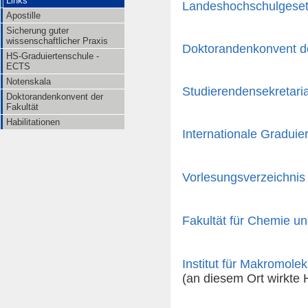
Links
Landeshochschulgeset
Apostille
Sicherung guter
wissenschaftlicher Praxis
Doktorandenkonvent de
HS-Graduiertenschule -
ECTS
Notenskala
Studierendensekretaria
Doktorandenkonvent der
Fakultät
Habilitationen
Internationale Gradui
Vorlesungsverzeichnis 
Fakultät für Chemie u
Institut für Makromole
(an diesem Ort wirkte